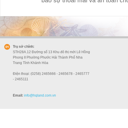
bảo sự thoái mái và an toàn ch
Trụ sở chính:
STH28A.12 Đường số 13 Khu đô thị mới Lê Hồng
Phong II Phường Phước Hải Thành Phố Nha
Trang Tỉnh Khánh Hòa
Điện thoại: (0258) 2465666 - 2465678 - 2465777
- 2465111
Email:
info
@hqland.com.vn