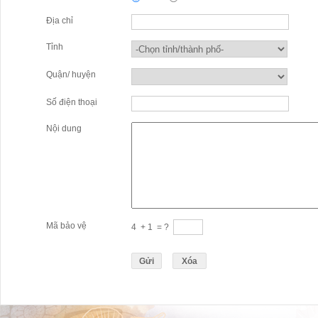
Địa chỉ
Tỉnh
Quận/ huyện
Số điện thoại
Nội dung
Mã bảo vệ
4
+
1
= ?