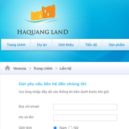
Trang chính
Dự án
Giới thiệu
Tiến độ
Sản phẩm
Venesia
Trang chính
Liên hệ
Gửi yêu cầu liên hệ đến chúng tôi:
Vui lòng nhập đầy đủ các thông tin bên dưới trước khi gửi.
Địa chỉ email
Họ và tên
Giới tính
Nam
Nữ