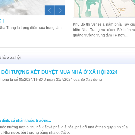
 I
KHU ĐÔ THỊ LÊ HỒNG PHO
Khu đô thị Venesia nằm phía Tây củ
ha Trang là trọng điểm của trung tâm
Toạ lạc tại Phường Phước Hải, thành phố 
biển Nha Trang và cách: Bờ biển v
Hồng Phong, 23/10 và khu trung tâm hành 
quảng trường trung tâm TP hơn...
Lê Hồng Phong II sỡ hữu vị trí chiến lược 
Nhà ở xã hội
 ĐỐI TƯỢNG XÉT DUYỆT MUA NHÀ Ở XÃ HỘI 2024
Thông tư số 05/2024/TT-BXD ngày 31/7/2024 của Bộ Xây dựng
đình, cá nhân thuộc trường...
uộc trường hợp bị thu hồi đất và phải giải tỏa, phá dỡ nhà ở theo quy định của
c Nhà nước bồi thường bằng nhà ở, đất ở.