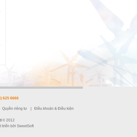
) 625 6666
|
Quyền riêng tư
|
Điều khoản & Điều kiện
d
© 2012
t triển bởi
SweetSoft