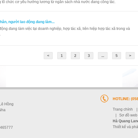
ng tổ chức cơ yếu hưởng lương từ ngân sách nhà nước đang công tác.
ân, người lao động đang làm...
ộng đang làm việc tại doanh nghiệp, hợp tác xã, liên hiệp hợp tác xã trong và
.
<
1
2
3
...
5
>
HOTLINE: (058
 Lê Hồng
Trang chính
Nha
|
Sơ đồ web
Hà Quang Lan
Thiết kế và phá
 2465777