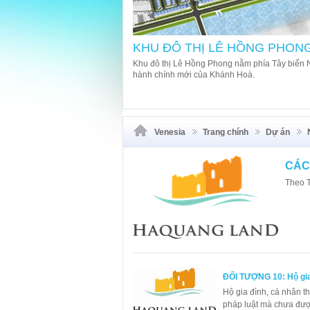
KHU ĐÔ THỊ LÊ HỒNG PHONG
gồm 4 tòa, mỗi tòa cao 16 tầng.
Khu đô thị Lê Hồng Phong nằm phía Tây biển N
hành chính mới của Khánh Hoà.
Venesia
Trang chính
Dự án
CÁC
Theo 
ĐỐI TƯỢNG 10: Hộ gia 
Hộ gia đình, cá nhân th
pháp luật mà chưa đượ