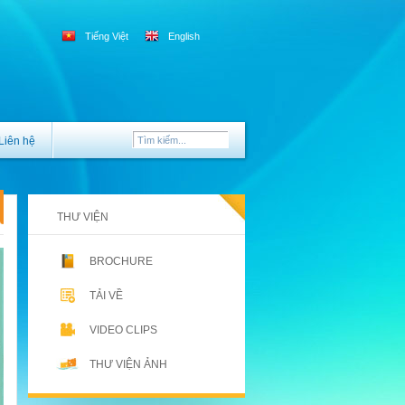
Tiếng Việt
English
Liên hệ
THƯ VIỆN
BROCHURE
TẢI VỀ
VIDEO CLIPS
THƯ VIỆN ẢNH