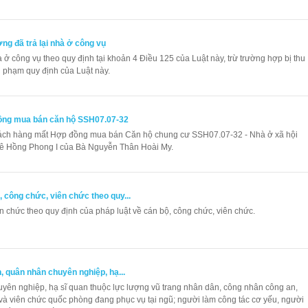
g đã trả lại nhà ở công vụ
à ở công vụ theo quy định tại khoản 4 Điều 125 của Luật này, trừ trường hợp bị thu
i phạm quy định của Luật này.
ồng mua bán căn hộ SSH07.07-32
hách hàng mất Hợp đồng mua bán Căn hộ chung cư SSH07.07-32 - Nhà ở xã hội
Lê Hồng Phong I của Bà Nguyễn Thân Hoài My.
công chức, viên chức theo quy...
n chức theo quy định của pháp luật về cán bộ, công chức, viên chức.
 quân nhân chuyên nghiệp, hạ...
yên nghiệp, hạ sĩ quan thuộc lực lượng vũ trang nhân dân, công nhân công an,
và viên chức quốc phòng đang phục vụ tại ngũ; người làm công tác cơ yếu, người