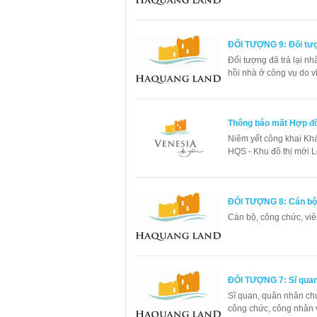
ĐỐI TƯỢNG 9: Đối tượn
Đối tượng đã trả lại nh
hồi nhà ở công vụ do v
Thông báo mất Hợp đ
Niêm yết công khai K
HQS - Khu đô thị mới 
ĐỐI TƯỢNG 8: Cán bộ, 
Cán bộ, công chức, viê
ĐỐI TƯỢNG 7: Sĩ quan,
Sĩ quan, quân nhân chu
công chức, công nhân 