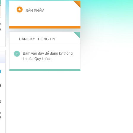
SẢN PHẨM
a
hong I, gồm 4 tòa, mỗi tòa cao 16 tầng.
à
ĐĂNG KÝ THÔNG TIN
Bấm vào đây để đăng ký thông
tin của Quý khách.
g
ả
ý
y
ô