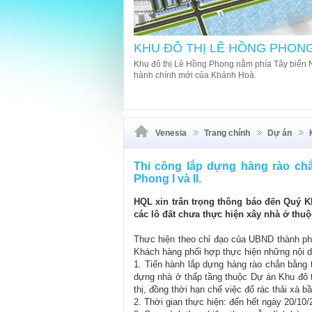
KHU ĐÔ THỊ LÊ HỒNG PHONG 
rang là trọng điểm của trung tâm
Toạ lạc tại Phường Phước Hải, thành phố Nha T
Hồng Phong, 23/10 và khu trung tâm hành chín
Lê Hồng Phong II sỡ hữu vị trí chiến lược hiếm 
Venesia
Trang chính
Dự án
Thi công lắp dựng hàng rào ch
Phong I và II.
HQL xin trân trọng thông báo đến Quý Kh
các lô đất chưa thực hiện xây nhà ở thu
Thưc hiện theo chỉ đạo của UBND thành ph
Khách hàng phối hợp thực hiện những nội 
1. Tiến hành lắp dựng hàng rào chắn bằng tô
dựng nhà ở thấp tầng thuộc Dự án Khu đô 
thị, đồng thời hạn chế việc đổ rác thải xà 
2. Thời gian thực hiện: đến hết ngày 20/10/