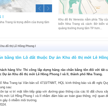
II
NHÀ Ở XÃ HỘI HQS
Khu đô thị Venesia nằm phía Tây củ
rang tiếp giáp với trục đường chính Lê
Nằm tại phía Nam Khu đô thị mới Lê Hồng P
biển Nha Trang và cách: Bờ biển v
h mới của tỉnh Khánh Hoà, Khu đô thị
quảng trường trung tâm TP hơn...
có.
Khu đô thị Lê Hồng Phong I
ắn bằng tôn Lô đất thuộc Dự án Khu đô thị mới Lê Hồn
ách hàng V/v: Thi công lắp dựng hàng rào chắn bằng tôn đối với tất c
ộc Dự án Khu đô thị mới Lê Hồng Phong I và II, thành phố Nha Trang.
ố Nha Trang tại Văn bản số 4710/TNMT, HQL kính thông báo và đề nghị Qu
dung sau:
n tại vị trí mặt tiền tiếp giáp với đường giao thông của các lô đất chưa xâ
thị mới Lê Hồng Phong I và II nhằm đảm bảo an toàn giao thông, mỹ quan đ
bần gây ô nhiễm môi trường.
2024.