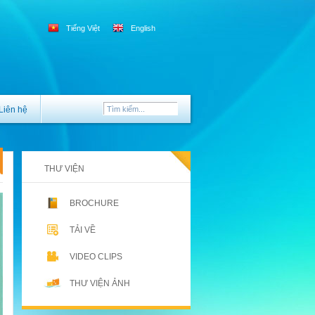
Tiếng Việt
English
Liên hệ
THƯ VIỆN
BROCHURE
TẢI VỀ
VIDEO CLIPS
THƯ VIỆN ẢNH